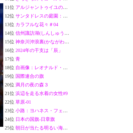
11位
アルジャントゥイユのセーヌ川のほとり(Bords de la Seine à Argenteuil)：クロード・モネ
12位
サンタドレスの庭園：クロード・モネ
13位
カラフルな花々＃04
14位
信州諏訪湖(しんしゅうすわこ)-富嶽三十六景：葛飾北斎
15位
神奈川沖浪裏(かながわおきなみうら)-富嶽三十六景：葛飾北斎
16位
2024年の干支は「辰」
17位
青
18位
自画像：レオナルド・ダ・ヴィンチ
19位
国際連合の旗
20位
満月の夜の森３
21位
浜辺を走る水着の女性#9
22位
草原-01
23位
小路：ヨハネス・フェルメール
24位
日本の国旗-日章旗
25位
朝日が当たる明るい海女性の後ろ姿のシルエット02