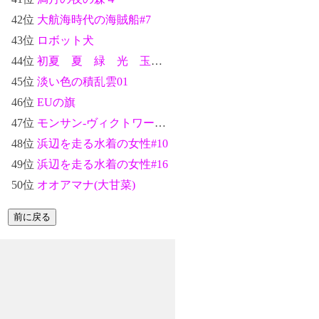
42位
大航海時代の海賊船#7
43位
ロボット犬
44位
初夏 夏 緑 光 玉ボケ 新緑 #10
45位
淡い色の積乱雲01
46位
EUの旗
47位
モンサン-ヴィクトワール(Mont Sainte-Victoire)：ポール・セザンヌ
48位
浜辺を走る水着の女性#10
49位
浜辺を走る水着の女性#16
50位
オオアマナ(大甘菜)