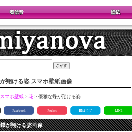
着信音
壁紙
さがす
が翔ける姿 スマホ壁紙画像
スマホ壁紙
花
優雅な蝶が翔ける姿
Facebook
Pocket
B!
はてブ
LINE
な蝶が翔ける姿画像