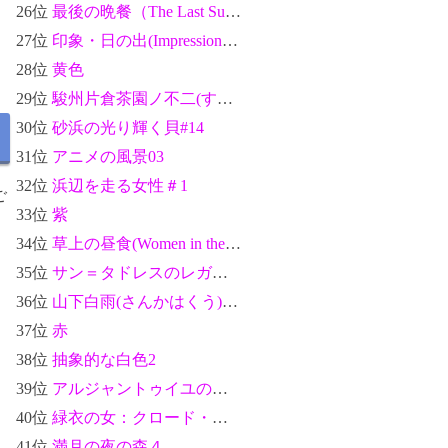
26位
最後の晩餐（The Last Supper）：レオナルド・ダ・ヴィンチ
27位
印象・日の出(Impression, soleil levant)：クロード・モネ
28位
黄色
29位
駿州片倉茶園ノ不二(すんしゅうかたくらちゃえんのふじ)-富嶽三十六景：葛飾北斎
30位
砂浜の光り輝く貝#14
31位
アニメの風景03
32位
浜辺を走る女性＃1
ご
33位
紫
34位
草上の昼食(Women in the Garden)：クロード・モネ
35位
サン＝タドレスのレガッタ：クロード・モネ
36位
山下白雨(さんかはくう)-富嶽三十六景：葛飾北斎
37位
赤
38位
抽象的な白色2
39位
アルジャントゥイユの橋(The Argenteuil Bridge)：クロード・モネ
40位
緑衣の女：クロード・モネ
41位
満月の夜の森４