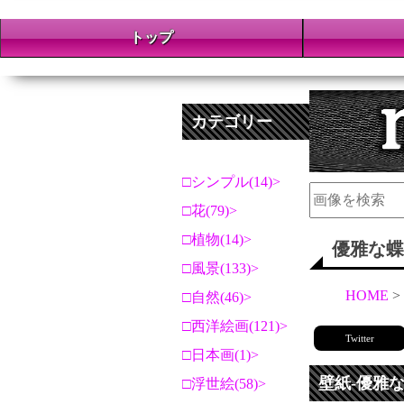
トップ
カテゴリー
シンプル(14)
花(79)
植物(14)
優雅な蝶
風景(133)
HOME
自然(46)
西洋絵画(121)
Twitter
日本画(1)
壁紙-優雅
浮世絵(58)