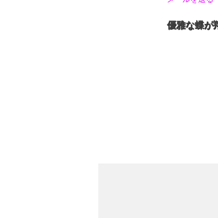
優雅な蝶が