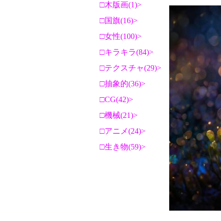
木版画(1)
国旗(16)
女性(100)
キラキラ(84)
テクスチャ(29)
抽象的(36)
CG(42)
機械(21)
アニメ(24)
生き物(59)