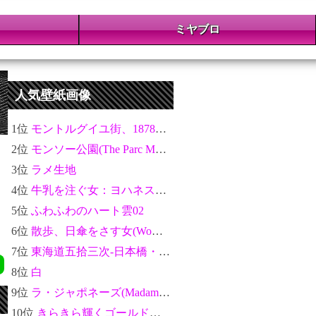
ミヤブロ
人気壁紙画像
1位
モントルグイユ街、1878年パリ万博の祝祭(The Rue Montorgueil in Paris. Celebration of June 30, 1878)：クロード・モネ
2位
モンソー公園(The Parc Monceau)：クロード・モネ
3位
ラメ生地
4位
牛乳を注ぐ女：ヨハネス・フェルメール
5位
ふわふわのハート雲02
6位
散歩、日傘をさす女(Woman with a Parasol - Madame Monet and Her Son)：クロード・モネ
7位
東海道五拾三次-日本橋・朝之景：歌川広重
8位
白
9位
ラ・ジャポネーズ(Madame Monet en costume japonais)：クロード・モネ
10位
きらきら輝くゴールドのテクスチャ金運アップ04