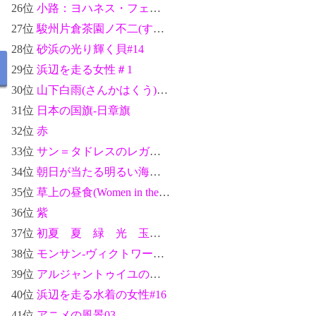
26位
小路：ヨハネス・フェルメール
27位
駿州片倉茶園ノ不二(すんしゅうかたくらちゃえんのふじ)-富嶽三十六景：葛飾北斎
28位
砂浜の光り輝く貝#14
29位
浜辺を走る女性＃1
30位
山下白雨(さんかはくう)-富嶽三十六景：葛飾北斎
31位
日本の国旗-日章旗
32位
赤
33位
サン＝タドレスのレガッタ：クロード・モネ
34位
朝日が当たる明るい海女性の後ろ姿のシルエット02
35位
草上の昼食(Women in the Garden)：クロード・モネ
36位
紫
37位
初夏 夏 緑 光 玉ボケ 新緑 #10
38位
モンサン-ヴィクトワール(Mont Sainte-Victoire)：ポール・セザンヌ
39位
アルジャントゥイユの橋(The Argenteuil Bridge)：クロード・モネ
40位
浜辺を走る水着の女性#16
41位
アニメの風景03