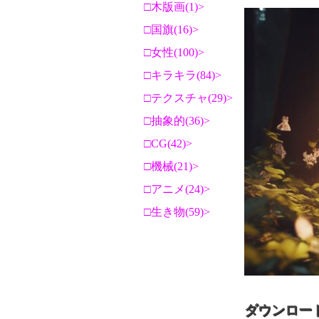
木版画(1)
国旗(16)
女性(100)
キラキラ(84)
テクスチャ(29)
抽象的(36)
CG(42)
機械(21)
アニメ(24)
生き物(59)
ダウンロー