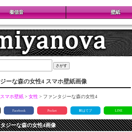
着信音
壁紙
さがす
ジーな森の女性4 スマホ壁紙画像
スマホ壁紙
女性
ファンタジーな森の女性4
Facebook
Pocket
B!
はてブ
LINE
ンタジーな森の女性4画像