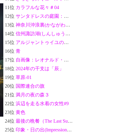
11位
カラフルな花々＃04
12位
サンタドレスの庭園：クロード・モネ
13位
神奈川沖浪裏(かながわおきなみうら)-富嶽三十六景：葛飾北斎
14位
信州諏訪湖(しんしゅうすわこ)-富嶽三十六景：葛飾北斎
15位
アルジャントゥイユのセーヌ川のほとり(Bords de la Seine à Argenteuil)：クロード・モネ
16位
青
17位
自画像：レオナルド・ダ・ヴィンチ
18位
2024年の干支は「辰」
19位
草原-01
20位
国際連合の旗
21位
満月の夜の森３
22位
浜辺を走る水着の女性#9
23位
黄色
24位
最後の晩餐（The Last Supper）：レオナルド・ダ・ヴィンチ
25位
印象・日の出(Impression, soleil levant)：クロード・モネ