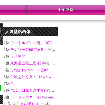
ミヤブロ
人気壁紙画像
1位
モントルグイユ街、1878年パリ万博の祝祭(The Rue Montorgueil in Paris. Celebration of June 30, 1878)：クロード・モネ
2位
モンソー公園(The Parc Monceau)：クロード・モネ
3位
ラメ生地
4位
東海道五拾三次-日本橋・朝之景：歌川広重
5位
ふわふわのハート雲02
6位
牛乳を注ぐ女：ヨハネス・フェルメール
7位
白
8位
散歩、日傘をさす女(Woman with a Parasol - Madame Monet and Her Son)：クロード・モネ
9位
ラ・ジャポネーズ(Madame Monet en costume japonais)：クロード・モネ
10位
きらきら輝くゴールドのテクスチャ金運アップ04