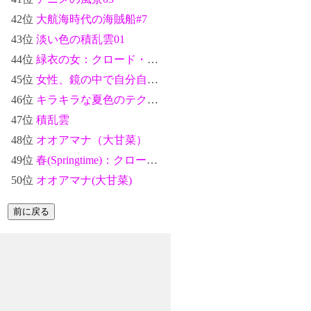
42位
大航海時代の海賊船#7
43位
淡い色の積乱雲01
44位
緑衣の女：クロード・モネ
45位
女性、鏡の中で自分自身を見る（Woman Looking at Herself in a Mirror）：葛飾北斎
46位
キラキラな夏色のテクスチャ#9
47位
積乱雲
48位
オオアマナ（大甘菜）
49位
春(Springtime)：クロード・モネ
50位
オオアマナ(大甘菜)