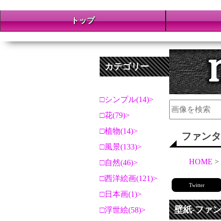
トップ
カテゴリー
シンプル(14)
花(79)
植物(14)
ファンタ
風景(133)
HOME
自然(46)
西洋絵画(121)
Twitter
日本画(1)
壁紙-ファ
浮世絵(58)