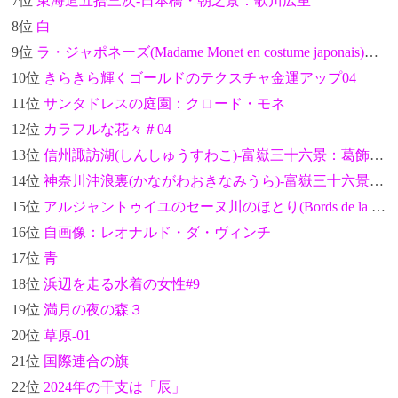
7位
東海道五拾三次-日本橋・朝之景：歌川広重
8位
白
9位
ラ・ジャポネーズ(Madame Monet en costume japonais)：クロード・モネ
10位
きらきら輝くゴールドのテクスチャ金運アップ04
11位
サンタドレスの庭園：クロード・モネ
12位
カラフルな花々＃04
13位
信州諏訪湖(しんしゅうすわこ)-富嶽三十六景：葛飾北斎
14位
神奈川沖浪裏(かながわおきなみうら)-富嶽三十六景：葛飾北斎
15位
アルジャントゥイユのセーヌ川のほとり(Bords de la Seine à Argenteuil)：クロード・モネ
16位
自画像：レオナルド・ダ・ヴィンチ
17位
青
18位
浜辺を走る水着の女性#9
19位
満月の夜の森３
20位
草原-01
21位
国際連合の旗
22位
2024年の干支は「辰」