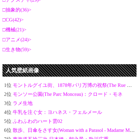
抽象的(36)
CG(42)
機械(21)
アニメ(24)
生き物(59)
人気壁紙画像
1位
モントルグイユ街、1878年パリ万博の祝祭(The Rue Montorgueil in Paris. Celebration of June 30, 1878)：クロード・モネ
2位
モンソー公園(The Parc Monceau)：クロード・モネ
3位
ラメ生地
4位
牛乳を注ぐ女：ヨハネス・フェルメール
5位
ふわふわのハート雲02
6位
散歩、日傘をさす女(Woman with a Parasol - Madame Monet and Her Son)：クロード・モネ