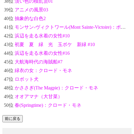
38位
淡い色の積乱雲01
39位
アニメの風景03
40位
抽象的な白色2
41位
モンサン-ヴィクトワール(Mont Sainte-Victoire)：ポール・セザンヌ
42位
浜辺を走る水着の女性#10
43位
初夏 夏 緑 光 玉ボケ 新緑 #10
44位
浜辺を走る水着の女性#16
45位
大航海時代の海賊船#7
46位
緑衣の女：クロード・モネ
47位
ロボット犬
48位
かささぎ(The Magpie)：クロード・モネ
49位
オオアマナ（大甘菜）
50位
春(Springtime)：クロード・モネ