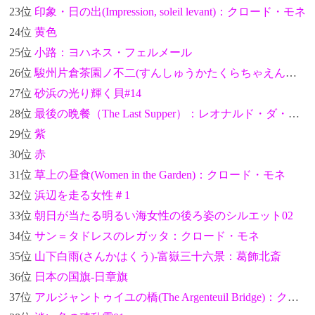
23位
印象・日の出(Impression, soleil levant)：クロード・モネ
24位
黄色
25位
小路：ヨハネス・フェルメール
26位
駿州片倉茶園ノ不二(すんしゅうかたくらちゃえんのふじ)-富嶽三十六景：葛飾北斎
27位
砂浜の光り輝く貝#14
28位
最後の晩餐（The Last Supper）：レオナルド・ダ・ヴィンチ
29位
紫
30位
赤
31位
草上の昼食(Women in the Garden)：クロード・モネ
32位
浜辺を走る女性＃1
33位
朝日が当たる明るい海女性の後ろ姿のシルエット02
34位
サン＝タドレスのレガッタ：クロード・モネ
35位
山下白雨(さんかはくう)-富嶽三十六景：葛飾北斎
36位
日本の国旗-日章旗
37位
アルジャントゥイユの橋(The Argenteuil Bridge)：クロード・モネ