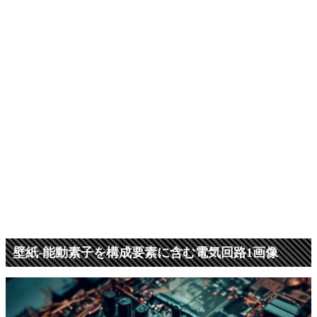
壁紙-能動素子を構成要素に含む電気回路1画像