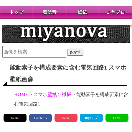
トップ
着信音
壁紙
ミヤブロ
さがす
能動素子を構成要素に含む電気回路1 スマホ
壁紙画像
HOME
スマホ壁紙
機械
能動素子を構成要素に含
む電気回路1
Twitter
Facebook
Pocket
B!
はてブ
LINE