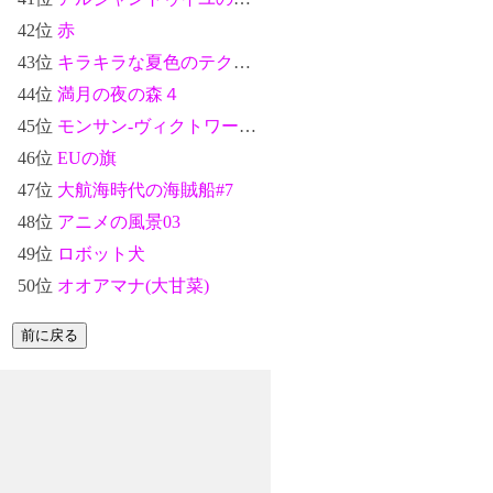
42位
赤
43位
キラキラな夏色のテクスチャ#9
44位
満月の夜の森４
45位
モンサン-ヴィクトワール(Mont Sainte-Victoire)：ポール・セザンヌ
46位
EUの旗
47位
大航海時代の海賊船#7
48位
アニメの風景03
49位
ロボット犬
50位
オオアマナ(大甘菜)