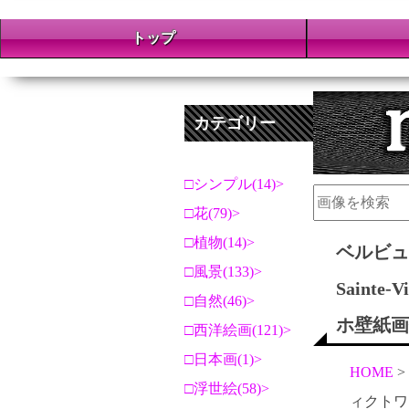
トップ
カテゴリー
シンプル(14)
花(79)
植物(14)
ベルビュ
風景(133)
Sainte-
自然(46)
ホ壁紙画
西洋絵画(121)
日本画(1)
HOME
浮世絵(58)
ィクトワール(