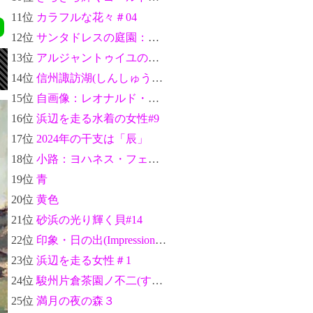
11位
カラフルな花々＃04
12位
サンタドレスの庭園：クロード・モネ
13位
アルジャントゥイユのセーヌ川のほとり(Bords de la Seine à Argenteuil)：クロード・モネ
14位
信州諏訪湖(しんしゅうすわこ)-富嶽三十六景：葛飾北斎
15位
自画像：レオナルド・ダ・ヴィンチ
16位
浜辺を走る水着の女性#9
17位
2024年の干支は「辰」
18位
小路：ヨハネス・フェルメール
19位
青
20位
黄色
21位
砂浜の光り輝く貝#14
22位
印象・日の出(Impression, soleil levant)：クロード・モネ
23位
浜辺を走る女性＃1
24位
駿州片倉茶園ノ不二(すんしゅうかたくらちゃえんのふじ)-富嶽三十六景：葛飾北斎
25位
満月の夜の森３