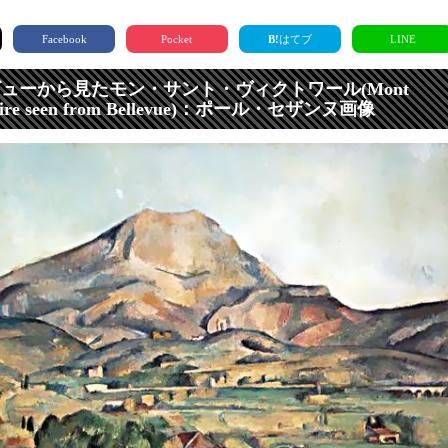
Facebook
Pocket
B!
はてブ
LINE
ビューから見たモン・サント・ヴィクトワール(Mont
ctoire seen from Bellevue)：ポール・セザンヌ画像