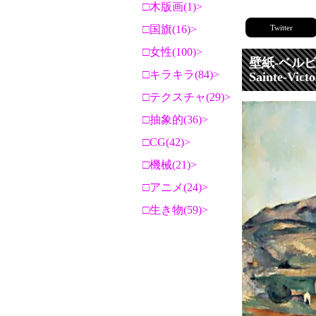
木版画(1)
Twitter
国旗(16)
女性(100)
壁紙-ベル
キラキラ(84)
Sainte-Vi
テクスチャ(29)
抽象的(36)
CG(42)
機械(21)
アニメ(24)
生き物(59)