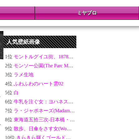
ミヤブロ
人気壁紙画像
1位
モントルグイユ街、1878年パリ万博の祝祭(The Rue Montorgueil in Paris. Celebration of June 30, 1878)：クロード・モネ
2位
モンソー公園(The Parc Monceau)：クロード・モネ
3位
ラメ生地
4位
ふわふわのハート雲02
5位
白
マ
6位
牛乳を注ぐ女：ヨハネス・フェルメール
7位
ラ・ジャポネーズ(Madame Monet en costume japonais)：クロード・モネ
8位
東海道五拾三次-日本橋・朝之景：歌川広重
ヴ
9位
散歩、日傘をさす女(Woman with a Parasol - Madame Monet and Her Son)：クロード・モネ
10位
きらきら輝くゴールドのテクスチャ金運アップ04