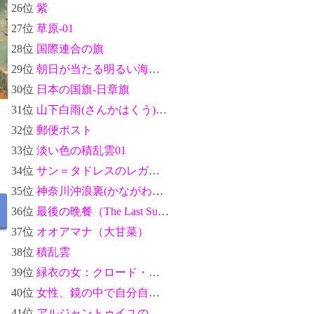
26位
紫
27位
草原-01
28位
国際連合の旗
29位
朝日が当たる明るい海女性の後ろ姿のシルエット02
30位
日本の国旗-日章旗
31位
山下白雨(さんかはくう)-富嶽三十六景：葛飾北斎
32位
郵便ポスト
33位
淡い色の積乱雲01
34位
サン＝タドレスのレガッタ：クロード・モネ
35位
神奈川沖浪裏(かながわおきなみうら)-富嶽三十六景：葛飾北斎
36位
最後の晩餐（The Last Supper）：レオナルド・ダ・ヴィンチ
37位
オオアマナ（大甘菜）
38位
積乱雲
39位
緑衣の女：クロード・モネ
40位
女性、鏡の中で自分自身を見る（Woman Looking at Herself in a Mirror）：葛飾北斎
41位
アルジャントゥイユの橋(The Argenteuil Bridge)：クロード・モネ