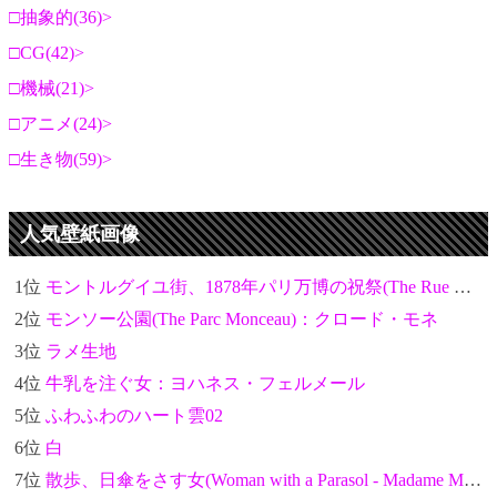
抽象的(36)
CG(42)
機械(21)
アニメ(24)
生き物(59)
人気壁紙画像
1位
モントルグイユ街、1878年パリ万博の祝祭(The Rue Montorgueil in Paris. Celebration of June 30, 1878)：クロード・モネ
2位
モンソー公園(The Parc Monceau)：クロード・モネ
3位
ラメ生地
4位
牛乳を注ぐ女：ヨハネス・フェルメール
5位
ふわふわのハート雲02
6位
白
7位
散歩、日傘をさす女(Woman with a Parasol - Madame Monet and Her Son)：クロード・モネ