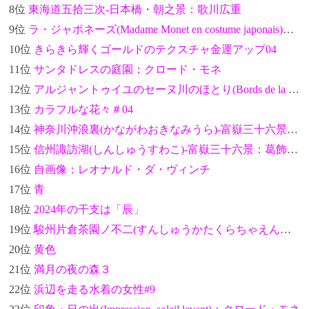
8位
東海道五拾三次-日本橋・朝之景：歌川広重
9位
ラ・ジャポネーズ(Madame Monet en costume japonais)：クロード・モネ
10位
きらきら輝くゴールドのテクスチャ金運アップ04
11位
サンタドレスの庭園：クロード・モネ
12位
アルジャントゥイユのセーヌ川のほとり(Bords de la Seine à Argenteuil)：クロード・モネ
13位
カラフルな花々＃04
14位
神奈川沖浪裏(かながわおきなみうら)-富嶽三十六景：葛飾北斎
15位
信州諏訪湖(しんしゅうすわこ)-富嶽三十六景：葛飾北斎
16位
自画像：レオナルド・ダ・ヴィンチ
17位
青
18位
2024年の干支は「辰」
19位
駿州片倉茶園ノ不二(すんしゅうかたくらちゃえんのふじ)-富嶽三十六景：葛飾北斎
20位
黄色
21位
満月の夜の森３
22位
浜辺を走る水着の女性#9