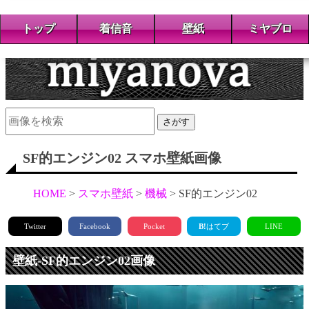
トップ
着信音
壁紙
ミヤブロ
さがす
SF的エンジン02 スマホ壁紙画像
HOME
スマホ壁紙
機械
SF的エンジン02
Twitter
Facebook
Pocket
B!
はてブ
LINE
壁紙-SF的エンジン02画像