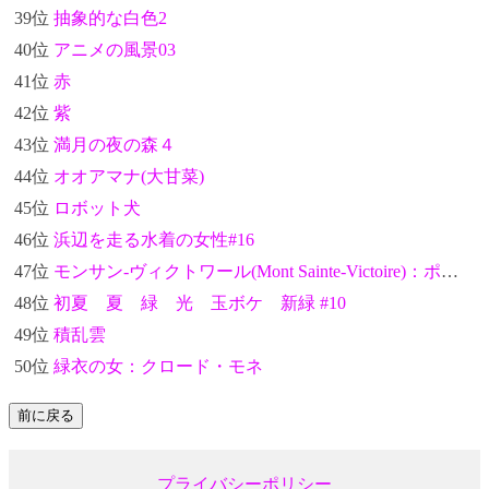
39位
抽象的な白色2
40位
アニメの風景03
41位
赤
42位
紫
43位
満月の夜の森４
44位
オオアマナ(大甘菜)
45位
ロボット犬
46位
浜辺を走る水着の女性#16
47位
モンサン-ヴィクトワール(Mont Sainte-Victoire)：ポール・セザンヌ
48位
初夏 夏 緑 光 玉ボケ 新緑 #10
49位
積乱雲
50位
緑衣の女：クロード・モネ
プライバシーポリシー