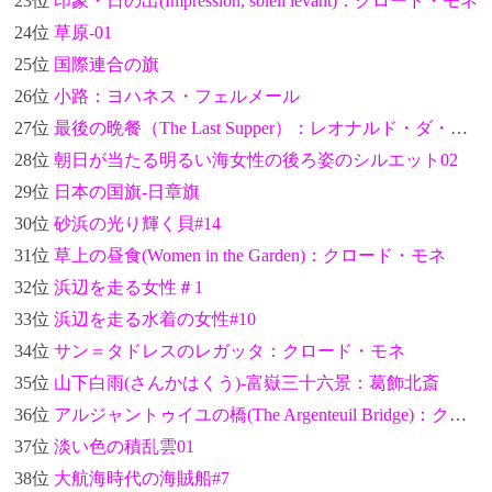
23位
印象・日の出(Impression, soleil levant)：クロード・モネ
24位
草原-01
25位
国際連合の旗
26位
小路：ヨハネス・フェルメール
27位
最後の晩餐（The Last Supper）：レオナルド・ダ・ヴィンチ
28位
朝日が当たる明るい海女性の後ろ姿のシルエット02
29位
日本の国旗-日章旗
30位
砂浜の光り輝く貝#14
31位
草上の昼食(Women in the Garden)：クロード・モネ
32位
浜辺を走る女性＃1
33位
浜辺を走る水着の女性#10
34位
サン＝タドレスのレガッタ：クロード・モネ
35位
山下白雨(さんかはくう)-富嶽三十六景：葛飾北斎
36位
アルジャントゥイユの橋(The Argenteuil Bridge)：クロード・モネ
37位
淡い色の積乱雲01
38位
大航海時代の海賊船#7