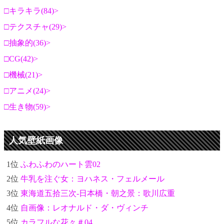
キラキラ(84)
テクスチャ(29)
抽象的(36)
CG(42)
機械(21)
アニメ(24)
生き物(59)
人気壁紙画像
1位
ふわふわのハート雲02
2位
牛乳を注ぐ女：ヨハネス・フェルメール
3位
東海道五拾三次-日本橋・朝之景：歌川広重
4位
自画像：レオナルド・ダ・ヴィンチ
5位
カラフルな花々＃04