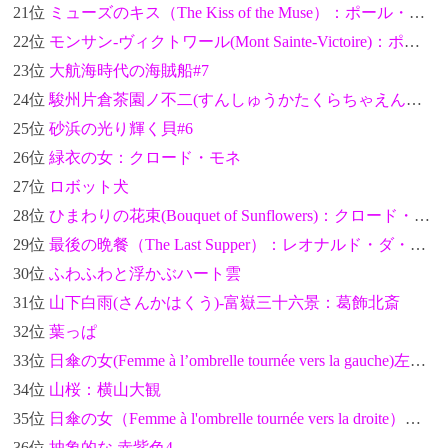
21位
ミューズのキス（The Kiss of the Muse）：ポール・セザンヌ
22位
モンサン-ヴィクトワール(Mont Sainte-Victoire)：ポール・セザンヌ
23位
大航海時代の海賊船#7
24位
駿州片倉茶園ノ不二(すんしゅうかたくらちゃえんのふじ)-富嶽三十六景：葛飾北斎
25位
砂浜の光り輝く貝#6
26位
緑衣の女：クロード・モネ
27位
ロボット犬
28位
ひまわりの花束(Bouquet of Sunflowers)：クロード・モネ
29位
最後の晩餐（The Last Supper）：レオナルド・ダ・ヴィンチ
30位
ふわふわと浮かぶハート雲
31位
山下白雨(さんかはくう)-富嶽三十六景：葛飾北斎
32位
葉っぱ
33位
日傘の女(Femme à l’ombrelle tournée vers la gauche)左向き：クロード・モネ
34位
山桜：横山大観
35位
日傘の女（Femme à l'ombrelle tournée vers la droite）右向き：クロード・モネ
36位
抽象的な 赤紫色4