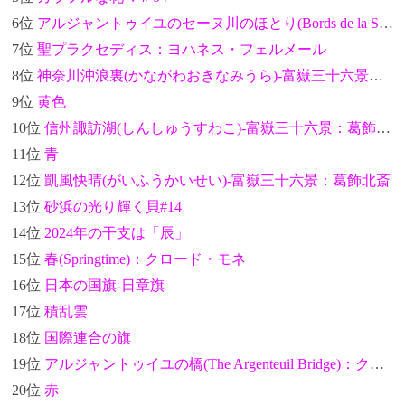
6位
アルジャントゥイユのセーヌ川のほとり(Bords de la Seine à Argenteuil)：クロード・モネ
7位
聖プラクセディス：ヨハネス・フェルメール
8位
神奈川沖浪裏(かながわおきなみうら)-富嶽三十六景：葛飾北斎
9位
黄色
10位
信州諏訪湖(しんしゅうすわこ)-富嶽三十六景：葛飾北斎
11位
青
12位
凱風快晴(がいふうかいせい)-富嶽三十六景：葛飾北斎
13位
砂浜の光り輝く貝#14
14位
2024年の干支は「辰」
15位
春(Springtime)：クロード・モネ
16位
日本の国旗-日章旗
17位
積乱雲
18位
国際連合の旗
19位
アルジャントゥイユの橋(The Argenteuil Bridge)：クロード・モネ
20位
赤