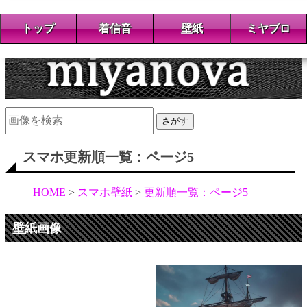
トップ
着信音
壁紙
ミヤブロ
さがす
スマホ更新順一覧：ページ5
HOME
スマホ壁紙
更新順一覧：ページ5
壁紙画像