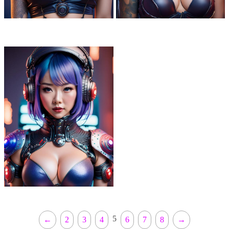
5
←
2
3
4
6
7
8
→