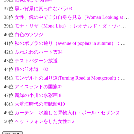
37位
黒い背景に真っ白なバラ03
38位
女性、鏡の中で自分自身を見る（Woman Looking at Herself in a Mirror）：葛飾北斎
39位
モナ・リザ（Mona Lisa）：レオナルド・ダ・ヴィンチ
40位
白色のツツジ
41位
秋のポプラの通り（avenue of poplars in autumn）：フィンセント・ファン・ゴッホ
42位
ふわふわのハート雲04
43位
テストパターン放送
44位
桜の並木道 02
45位
モンゲルトの回り道(Turning Road at Montgeroult)：ポール・セザンヌ
46位
アイスランドの国旗02
47位
新緑の小川の水彩画 8
48位
大航海時代の海賊船#10
49位
カーテン、水差しと果物入れ：ポール・セザンヌ
50位
ヘッドフォンをした女性#12