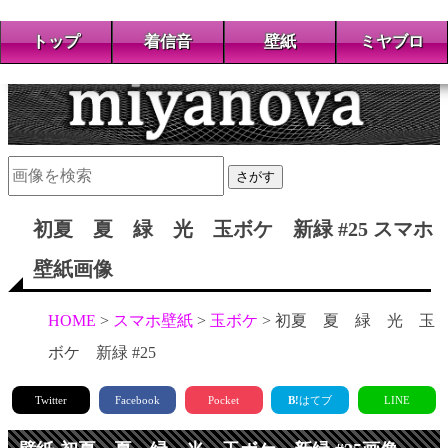
トップ
着信音
壁紙
ミヤブロ
さがす
初夏 夏 緑 光 玉ボケ 新緑 #25 スマホ
壁紙画像
HOME
スマホ壁紙
玉ボケ
初夏 夏 緑 光 玉
ボケ 新緑 #25
Twitter
Facebook
Pocket
B!
はてブ
LINE