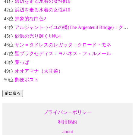
41位
浜辺を走る水着の女性#16
42位
浜辺を走る水着の女性#10
43位
抽象的な白色2
44位
アルジャントゥイユの橋(The Argenteuil Bridge)：クロード・モネ
45位
砂浜の光り輝く貝#14
46位
サン＝タドレスのレガッタ：クロード・モネ
47位
聖プラクセディス：ヨハネス・フェルメール
48位
葉っぱ
49位
オオアマナ（大甘菜）
50位
郵便ポスト
プライバシーポリシー
利用規約
about