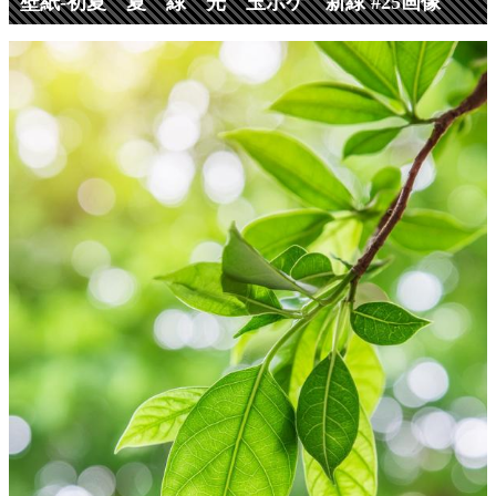
壁紙-初夏 夏 緑 光 玉ボケ 新緑 #25画像