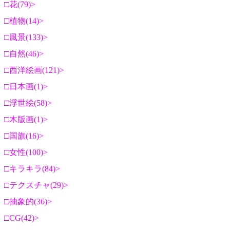
花(79)
植物(14)
風景(133)
自然(46)
西洋絵画(121)
日本画(1)
浮世絵(58)
木版画(1)
国旗(16)
女性(100)
キラキラ(84)
テクスチャ(29)
抽象的(36)
CG(42)