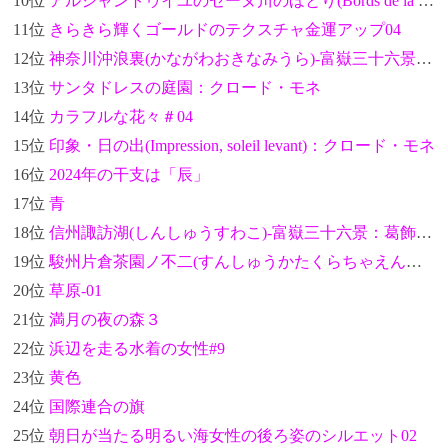
10位
アルジャントゥイユのセーヌ川のほとり(Bords de la Seine à Argenteuil)：クロード・モネ
11位
きらきら輝くゴールドのテクスチャ金運アップ04
12位
神奈川沖浪裏(かながわおきなみうら)-富嶽三十六景：葛飾北斎
13位
サンタドレスの庭園：クロード・モネ
14位
カラフルな花々＃04
15位
印象・日の出(Impression, soleil levant)：クロード・モネ
16位
2024年の干支は「辰」
17位
青
18位
信州諏訪湖(しんしゅうすわこ)-富嶽三十六景：葛飾北斎
19位
駿州片倉茶園ノ不二(すんしゅうかたくらちゃえんのふじ)-富嶽三十六景：葛飾北斎
20位
草原-01
21位
満月の夜の森３
22位
浜辺を走る水着の女性#9
23位
黄色
24位
国際連合の旗
25位
朝日が当たる明るい海女性の後ろ姿のシルエット02