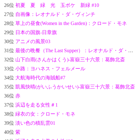
26位
初夏 夏 緑 光 玉ボケ 新緑 #10
27位
自画像：レオナルド・ダ・ヴィンチ
28位
草上の昼食(Women in the Garden)：クロード・モネ
29位
日本の国旗-日章旗
30位
アニメの風景03
31位
最後の晩餐（The Last Supper）：レオナルド・ダ・ヴィンチ
32位
山下白雨(さんかはくう)-富嶽三十六景：葛飾北斎
33位
小路：ヨハネス・フェルメール
34位
大航海時代の海賊船#7
35位
凱風快晴(がいふうかいせい)-富嶽三十六景：葛飾北斎
36位
赤
37位
浜辺を走る女性＃1
38位
緑衣の女：クロード・モネ
39位
淡い色の積乱雲01
40位
紫