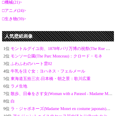
機械(21)
アニメ(24)
生き物(59)
人気壁紙画像
1位
モントルグイユ街、1878年パリ万博の祝祭(The Rue Montorgueil in Paris. Celebration of June 30, 1878)：クロード・モネ
2位
モンソー公園(The Parc Monceau)：クロード・モネ
3位
ふわふわのハート雲02
4位
牛乳を注ぐ女：ヨハネス・フェルメール
5位
東海道五拾三次-日本橋・朝之景：歌川広重
6位
ラメ生地
7位
散歩、日傘をさす女(Woman with a Parasol - Madame Monet and Her Son)：クロード・モネ
8位
白
9位
ラ・ジャポネーズ(Madame Monet en costume japonais)：クロード・モネ