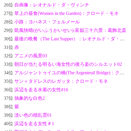
26位
自画像：レオナルド・ダ・ヴィンチ
27位
草上の昼食(Women in the Garden)：クロード・モネ
28位
小路：ヨハネス・フェルメール
29位
凱風快晴(がいふうかいせい)-富嶽三十六景：葛飾北斎
30位
最後の晩餐（The Last Supper）：レオナルド・ダ・ヴィンチ
31位
赤
32位
アニメの風景03
33位
朝日が当たる明るい海女性の後ろ姿のシルエット02
34位
アルジャントゥイユの橋(The Argenteuil Bridge)：クロード・モネ
35位
サン＝タドレスのレガッタ：クロード・モネ
36位
浜辺を走る水着の女性#16
37位
抽象的な白色2
38位
紫
39位
淡い色の積乱雲01
40位
浜辺を走る女性＃1