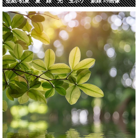
壁紙-初夏 夏 緑 光 玉ボケ 新緑 #9画像