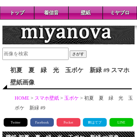
トップ
着信音
壁紙
ミヤブロ
さがす
初夏 夏 緑 光 玉ボケ 新緑 #9 スマホ
壁紙画像
HOME
スマホ壁紙
玉ボケ
初夏 夏 緑 光 玉
ボケ 新緑 #9
Twitter
Facebook
Pocket
B!
はてブ
LINE