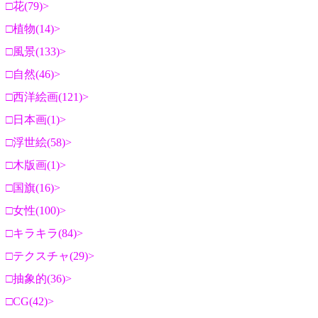
花(79)
植物(14)
風景(133)
自然(46)
西洋絵画(121)
日本画(1)
浮世絵(58)
木版画(1)
国旗(16)
女性(100)
キラキラ(84)
テクスチャ(29)
抽象的(36)
CG(42)