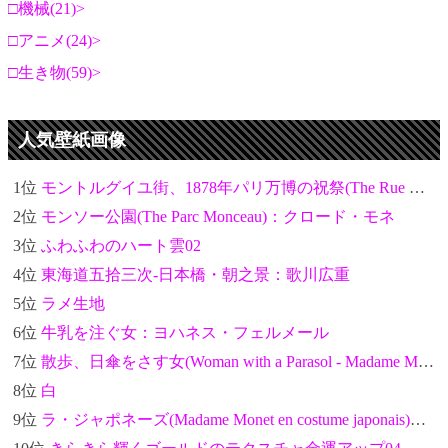
機械(21)
アニメ(24)
生き物(59)
人気壁紙画像
1位
モントルグイユ街、1878年パリ万博の祝祭(The Rue Montorgueil in Paris. Celebration of June 30, 1878)：クロード・モネ
2位
モンソー公園(The Parc Monceau)：クロード・モネ
3位
ふわふわのハート雲02
4位
東海道五拾三次-日本橋・朝之景：歌川広重
5位
ラメ生地
6位
牛乳を注ぐ女：ヨハネス・フェルメール
7位
散歩、日傘をさす女(Woman with a Parasol - Madame Monet and Her Son)：クロード・モネ
8位
白
9位
ラ・ジャポネーズ(Madame Monet en costume japonais)：クロード・モネ