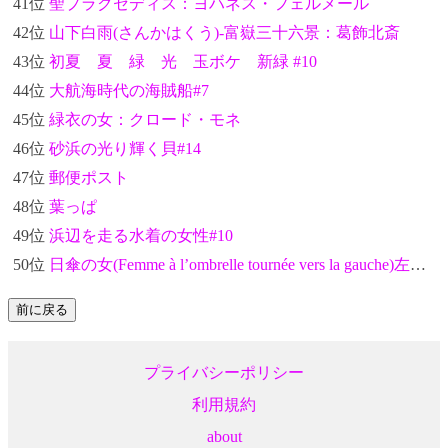
41位
聖プラクセディス：ヨハネス・フェルメール
42位
山下白雨(さんかはくう)-富嶽三十六景：葛飾北斎
43位
初夏 夏 緑 光 玉ボケ 新緑 #10
44位
大航海時代の海賊船#7
45位
緑衣の女：クロード・モネ
46位
砂浜の光り輝く貝#14
47位
郵便ポスト
48位
葉っぱ
49位
浜辺を走る水着の女性#10
50位
日傘の女(Femme à l’ombrelle tournée vers la gauche)左向き：クロード・モネ
プライバシーポリシー
利用規約
about