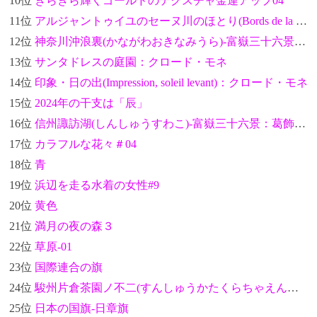
10位
きらきら輝くゴールドのテクスチャ金運アップ04
11位
アルジャントゥイユのセーヌ川のほとり(Bords de la Seine à Argenteuil)：クロード・モネ
12位
神奈川沖浪裏(かながわおきなみうら)-富嶽三十六景：葛飾北斎
13位
サンタドレスの庭園：クロード・モネ
14位
印象・日の出(Impression, soleil levant)：クロード・モネ
15位
2024年の干支は「辰」
16位
信州諏訪湖(しんしゅうすわこ)-富嶽三十六景：葛飾北斎
17位
カラフルな花々＃04
18位
青
19位
浜辺を走る水着の女性#9
20位
黄色
21位
満月の夜の森３
22位
草原-01
23位
国際連合の旗
24位
駿州片倉茶園ノ不二(すんしゅうかたくらちゃえんのふじ)-富嶽三十六景：葛飾北斎
25位
日本の国旗-日章旗