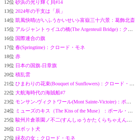
12位
砂浜の光り輝く貝#14
13位
2024年の干支は「辰」
14位
凱風快晴(がいふうかいせい)-富嶽三十六景：葛飾北斎
15位
アルジャントゥイユの橋(The Argenteuil Bridge)：クロード・モネ
16位
国際連合の旗
17位
春(Springtime)：クロード・モネ
18位
赤
19位
日本の国旗-日章旗
20位
積乱雲
21位
ひまわりの花束(Bouquet of Sunflowers)：クロード・モネ
22位
大航海時代の海賊船#7
23位
モンサン-ヴィクトワール(Mont Sainte-Victoire)：ポール・セザンヌ
24位
ミューズのキス（The Kiss of the Muse）：ポール・セザンヌ
25位
駿州片倉茶園ノ不二(すんしゅうかたくらちゃえんのふじ)-富嶽三十六景：葛飾北斎
26位
ロボット犬
27位
緑衣の女：クロード・モネ