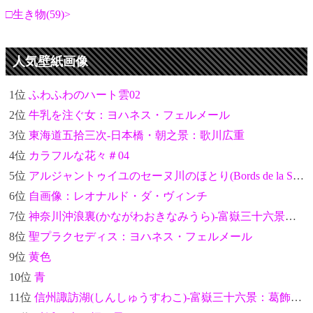
生き物(59)
人気壁紙画像
1位
ふわふわのハート雲02
2位
牛乳を注ぐ女：ヨハネス・フェルメール
3位
東海道五拾三次-日本橋・朝之景：歌川広重
4位
カラフルな花々＃04
5位
アルジャントゥイユのセーヌ川のほとり(Bords de la Seine à Argenteuil)：クロード・モネ
6位
自画像：レオナルド・ダ・ヴィンチ
7位
神奈川沖浪裏(かながわおきなみうら)-富嶽三十六景：葛飾北斎
8位
聖プラクセディス：ヨハネス・フェルメール
9位
黄色
10位
青
11位
信州諏訪湖(しんしゅうすわこ)-富嶽三十六景：葛飾北斎