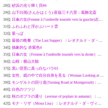
28位
砂浜の光り輝く貝#6
29位
山下白雨(さんかはくう)-富嶽三十六景：葛飾北斎
30位
日傘の女(Femme à l’ombrelle tournée vers la gauche)左向き：クロード・モネ
31位
ふわふわと浮かぶハート雲
32位
葉っぱ
33位
最後の晩餐（The Last Supper）：レオナルド・ダ・ヴィンチ
34位
抽象的な 赤紫色4
35位
日傘の女（Femme à l'ombrelle tournée vers la droite）右向き：クロード・モネ
36位
山桜：横山大観
37位
黒い背景に真っ白なバラ03
38位
女性、鏡の中で自分自身を見る（Woman Looking at Herself in a Mirror）：葛飾北斎
39位
モンゲルトの回り道(Turning Road at Montgeroult)：ポール・セザンヌ
40位
白色のツツジ
41位
秋のポプラの通り（avenue of poplars in autumn）：フィンセント・ファン・ゴッホ
42位
モナ・リザ（Mona Lisa）：レオナルド・ダ・ヴィンチ