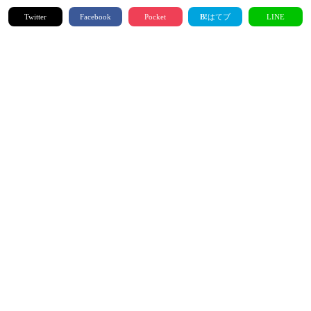
Twitter
Facebook
Pocket
B!
はてブ
LINE