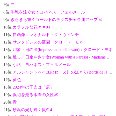
7位
白
8位
牛乳を注ぐ女：ヨハネス・フェルメール
9位
きらきら輝くゴールドのテクスチャ金運アップ04
10位
カラフルな花々＃04
11位
自画像：レオナルド・ダ・ヴィンチ
12位
サンタドレスの庭園：クロード・モネ
13位
印象・日の出(Impression, soleil levant)：クロード・モネ
14位
散歩、日傘をさす女(Woman with a Parasol - Madame Monet and Her Son)：クロード・モネ
15位
小路：ヨハネス・フェルメール
16位
アルジャントゥイユのセーヌ川のほとり(Bords de la Seine à Argenteuil)：クロード・モネ
17位
黄色
18位
2024年の干支は「辰」
19位
浜辺を走る水着の女性#9
20位
青
21位
砂浜の光り輝く貝#14