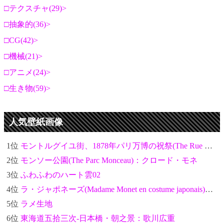
テクスチャ(29)
抽象的(36)
CG(42)
機械(21)
アニメ(24)
生き物(59)
人気壁紙画像
1位
モントルグイユ街、1878年パリ万博の祝祭(The Rue Montorgueil in Paris. Celebration of June 30, 1878)：クロード・モネ
2位
モンソー公園(The Parc Monceau)：クロード・モネ
3位
ふわふわのハート雲02
4位
ラ・ジャポネーズ(Madame Monet en costume japonais)：クロード・モネ
5位
ラメ生地
6位
東海道五拾三次-日本橋・朝之景：歌川広重