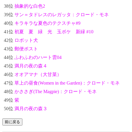
38位
抽象的な白色2
39位
サン＝タドレスのレガッタ：クロード・モネ
40位
キラキラな夏色のテクスチャ#9
41位
初夏 夏 緑 光 玉ボケ 新緑 #10
42位
ロボット犬
43位
郵便ポスト
44位
ふわふわのハート雲04
45位
満月の夜の森４
46位
オオアマナ（大甘菜）
47位
草上の昼食(Women in the Garden)：クロード・モネ
48位
かささぎ(The Magpie)：クロード・モネ
49位
紫
50位
満月の夜の森３