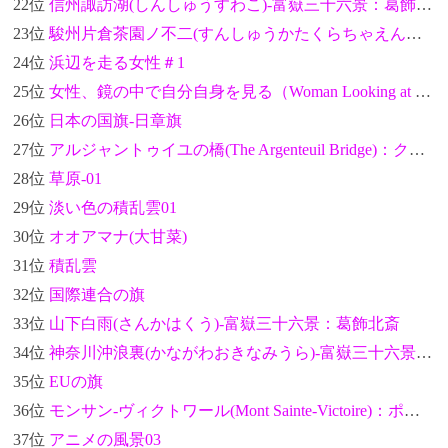
22位
信州諏訪湖(しんしゅうすわこ)-富嶽三十六景：葛飾北斎
23位
駿州片倉茶園ノ不二(すんしゅうかたくらちゃえんのふじ)-富嶽三十六景：葛飾北斎
24位
浜辺を走る女性＃1
25位
女性、鏡の中で自分自身を見る（Woman Looking at Herself in a Mirror）：葛飾北斎
26位
日本の国旗-日章旗
27位
アルジャントゥイユの橋(The Argenteuil Bridge)：クロード・モネ
28位
草原-01
29位
淡い色の積乱雲01
30位
オオアマナ(大甘菜)
31位
積乱雲
32位
国際連合の旗
33位
山下白雨(さんかはくう)-富嶽三十六景：葛飾北斎
34位
神奈川沖浪裏(かながわおきなみうら)-富嶽三十六景：葛飾北斎
35位
EUの旗
36位
モンサン-ヴィクトワール(Mont Sainte-Victoire)：ポール・セザンヌ
37位
アニメの風景03