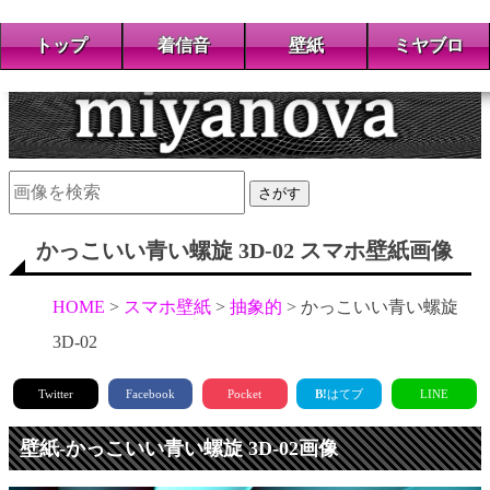
トップ
着信音
壁紙
ミヤブロ
さがす
かっこいい青い螺旋 3D-02 スマホ壁紙画像
HOME
スマホ壁紙
抽象的
かっこいい青い螺旋
3D-02
Twitter
Facebook
Pocket
B!
はてブ
LINE
壁紙-かっこいい青い螺旋 3D-02画像