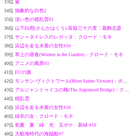
33位
紫
34位
抽象的な白色2
35位
淡い色の積乱雲01
36位
山下白雨(さんかはくう)-富嶽三十六景：葛飾北斎
37位
サン＝タドレスのレガッタ：クロード・モネ
38位
浜辺を走る水着の女性#10
39位
草上の昼食(Women in the Garden)：クロード・モネ
40位
アニメの風景03
41位
EUの旗
42位
モンサン-ヴィクトワール(Mont Sainte-Victoire)：ポール・セザンヌ
43位
アルジャントゥイユの橋(The Argenteuil Bridge)：クロード・モネ
44位
積乱雲
45位
浜辺を走る水着の女性#16
46位
緑衣の女：クロード・モネ
47位
初夏 夏 緑 光 玉ボケ 新緑 #10
48位
大航海時代の海賊船#7