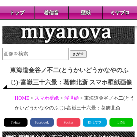
トップ
着信音
壁紙
ミヤブロ
さがす
東海道金谷ノ不二(とうかいどうかなやのふ
じ)-富嶽三十六景：葛飾北斎 スマホ壁紙画像
HOME
スマホ壁紙
浮世絵
東海道金谷ノ不二(とう
かいどうかなやのふじ)-富嶽三十六景：葛飾北斎
Twitter
Facebook
Pocket
B!
はてブ
LINE