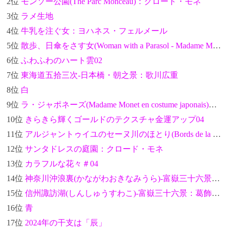
2位
モンソー公園(The Parc Monceau)：クロード・モネ
3位
ラメ生地
4位
牛乳を注ぐ女：ヨハネス・フェルメール
5位
散歩、日傘をさす女(Woman with a Parasol - Madame Monet and Her Son)：クロード・モネ
6位
ふわふわのハート雲02
7位
東海道五拾三次-日本橋・朝之景：歌川広重
8位
白
9位
ラ・ジャポネーズ(Madame Monet en costume japonais)：クロード・モネ
10位
きらきら輝くゴールドのテクスチャ金運アップ04
11位
アルジャントゥイユのセーヌ川のほとり(Bords de la Seine à Argenteuil)：クロード・モネ
12位
サンタドレスの庭園：クロード・モネ
13位
カラフルな花々＃04
14位
神奈川沖浪裏(かながわおきなみうら)-富嶽三十六景：葛飾北斎
15位
信州諏訪湖(しんしゅうすわこ)-富嶽三十六景：葛飾北斎
16位
青
17位
2024年の干支は「辰」