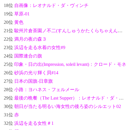
18位
自画像：レオナルド・ダ・ヴィンチ
19位
草原-01
20位
黄色
21位
駿州片倉茶園ノ不二(すんしゅうかたくらちゃえんのふじ)-富嶽三十六景：葛飾北斎
22位
満月の夜の森３
23位
浜辺を走る水着の女性#9
24位
国際連合の旗
25位
印象・日の出(Impression, soleil levant)：クロード・モネ
26位
砂浜の光り輝く貝#14
27位
日本の国旗-日章旗
28位
小路：ヨハネス・フェルメール
29位
最後の晩餐（The Last Supper）：レオナルド・ダ・ヴィンチ
30位
朝日が当たる明るい海女性の後ろ姿のシルエット02
31位
赤
32位
浜辺を走る女性＃1