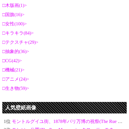
木版画(1)
国旗(16)
女性(100)
キラキラ(84)
テクスチャ(29)
抽象的(36)
CG(42)
機械(21)
アニメ(24)
生き物(59)
人気壁紙画像
1位
モントルグイユ街、1878年パリ万博の祝祭(The Rue Montorgueil in Paris. Celebration of June 30, 1878)：クロード・モネ